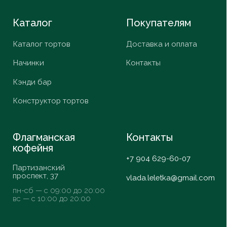
Whats App
Nelzyagram*
Telegram
VK
*Запрещенная
в России
организация
© ИП Шестакова В.К,
2026
Разработка сайта
Daria Efremova
Согласие
Политика конфиденциальности