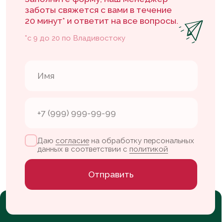
Каталог
Покупателям
Каталог тортов
Доставка и оплата
Начинки
Контакты
Кэнди бар
Конструктор тортов
Флагманская
Контакты
кофейня
+7 904 629-60-07
Партизанский
проспект, 37
vlada.leletka@gmail.com
пн-сб — с 09:00 до 20:00
вс — с 10:00 до 20:00
ИП Шестакова В. К.
ИНН 253908836579