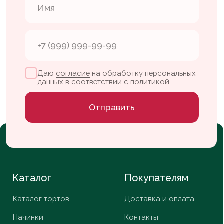
Кэнди бар
Конструктор тортов
Флагманская
Контакты
кофейня
+7 904 629-60-07
Партизанский
проспект, 37
vlada.leletka@gmail.com
пн-сб — с 09:00 до 20:00
вс — с 10:00 до 20:00
ИП Шестакова В. К.
ИНН 253908836579
Whats App
Nelzyagram*
Telegram