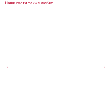
Наши гости также любят
Нужна помощь с выбором?
Заполните форму, наш менеджер