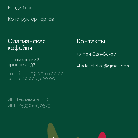
VK
*Запрещенная
в России
организация
© ИП Шестакова В.К,
2026
Разработка сайта
Daria Efremova
Согласие
Политика конфиденциальности