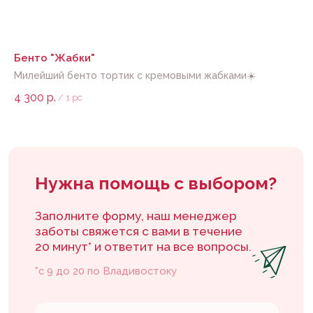
заботы свяжется с вами в течение
20 минут* и ответит на все вопросы.
*с 9 до 20 по Владивостоку
Бенто "Жабки"
То
Милейший бенто тортик с кремовыми жабками☀️
Вк
лю
4 300
р.
3 
/
1 pc
Даю
согласие
на обработку персональных
данных в соответствии с
политикой
Отправить
Каталог
Покупателям
Каталог тортов
Доставка и оплата
Начинки
Контакты