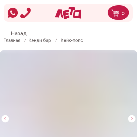
0
Назад
Главная
/
Кэнди бар
/
Кейк-попс