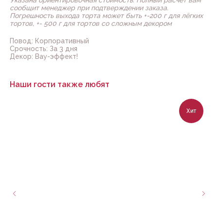
Указана ориентировочная стоимость. Полный расчёт вам
сообщит менеджер при подтверждении заказа.
Погрешность выхода торта может быть +-200 г для лёгких
тортов, +- 500 г для тортов со сложным декором
Повод: Корпоративный
Срочность: За 3 дня
Декор: Вау-эффект!
Наши гости также любят
Хит
Нужна помощь с выбором?
Заполните форму, наш менеджер
заботы свяжется с вами в течение