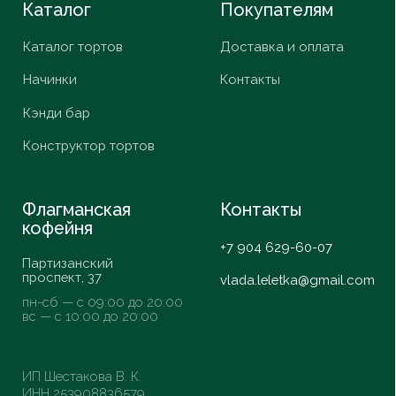
VK
*Запрещенная
в России
организация
© ИП Шестакова В.К,
2026
Разработка сайта
Daria Efremova
Согласие
Политика конфиденциальности