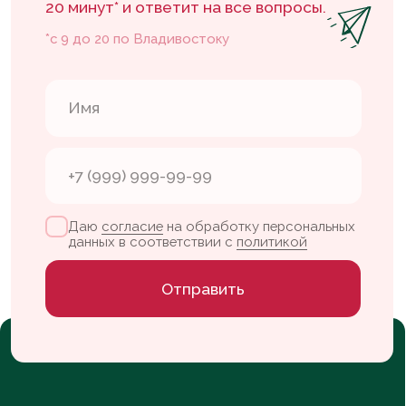
Кэнди бар
Конструктор тортов
Флагманская
Контакты
кофейня
+7 904 629-60-07
Партизанский
проспект, 37
vlada.leletka@gmail.com
пн-сб — с 09:00 до 20:00
вс — с 10:00 до 20:00
ИП Шестакова В. К.
ИНН 253908836579
Whats App
Nelzyagram*
Telegram