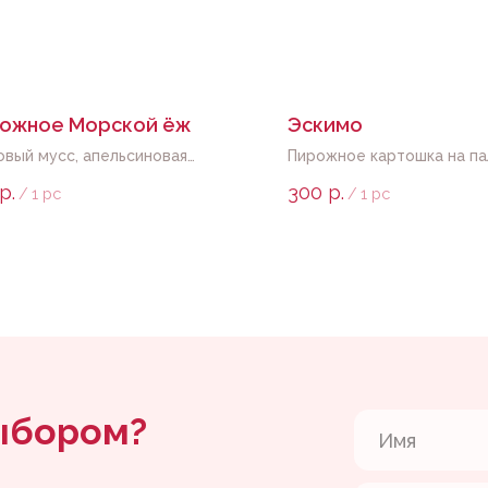
ожное Морской ёж
Эскимо
овый мусс, апельсиновая
Пирожное картошка на па
нка с кедровым орехом
любым декором
р.
300
р.
/
1 pc
/
1 pc
ором?
Даю
согласие
на обработку перс
с
политикой
Отпра