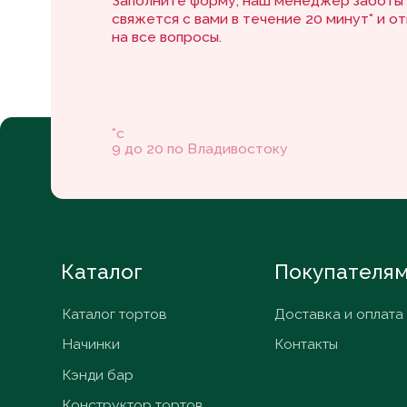
Каталог
Покупателям
Каталог тортов
Доставка и оплата
Начинки
Контакты
Кэнди бар
Конструктор тортов
ИП Шестакова В. К.
ИНН 253908836579
© ИП Шестакова В.К,
2026
Политика конфиденциальности