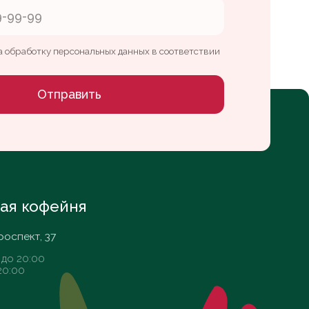
ня
Whats App
Telegram
VK
Разработка сайта Daria Efremova