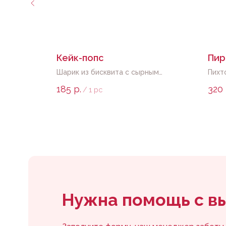
Кейк-попс
Пир
е сливки,
Шарик из бисквита с сырным
Пихт
убика
кремом в глазури на палочке
начи
185
р.
320
/
1 pc
Нужна помощь с выб
Заполните форму, наш менеджер заботы
свяжется с вами в течение 20 минут* и ответит
на все вопросы.
*с
9 до 20 по Владивостоку