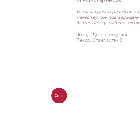
от наших партнеров.
Указана ориентировочная ст
менеджер при подтверждении
быть ±200 г для лёгких торто
Повод: День рождения
Декор: Стандартный
Спец