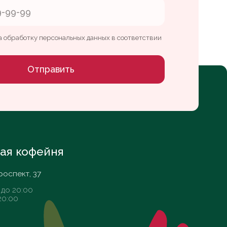
ня
Whats App
Telegram
VK
Разработка сайта Daria Efremova