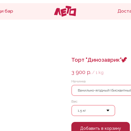
Доставка и оплата
Торт "Динозаврик"🦖
3 900
р.
/
1 kg
Начинка
Вес
Добавить в корзину