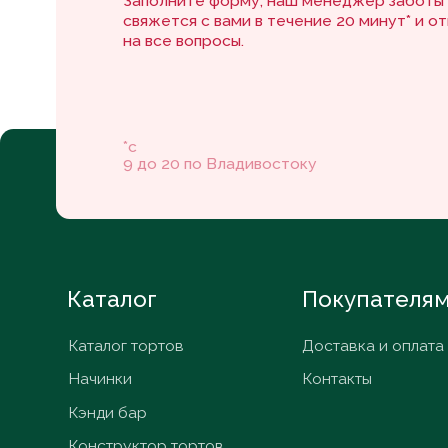
Каталог
Покупателям
Каталог тортов
Доставка и оплата
Начинки
Контакты
Кэнди бар
Конструктор тортов
ИП Шестакова В. К.
ИНН 253908836579
© ИП Шестакова В.К,
2026
Политика конфиденциальности