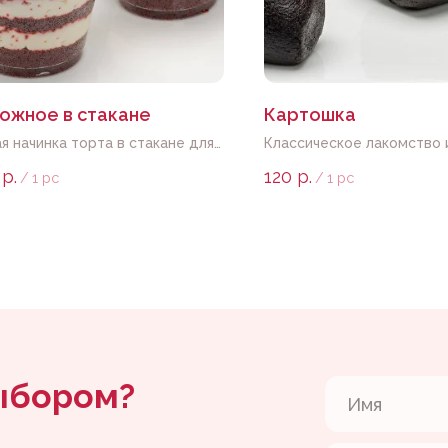
ожное в стакане
Картошка
я начинка торта в стакане для
Классическое лакомство 
ной подачи. Может быть
р.
120
р.
/
1 pc
/
1 pc
шен надписью, логотипом,
ой, рисунком
ором?
Даю
согласие
на обработку перс
с
политикой
Отпра