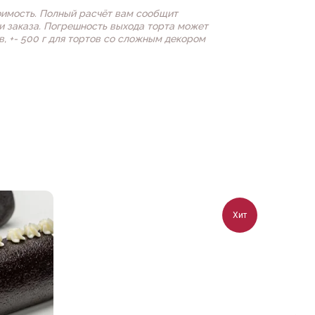
оимость. Полный расчёт вам сообщит
 заказа. Погрешность выхода торта может
ов, +- 500 г для тортов со сложным декором
Хит