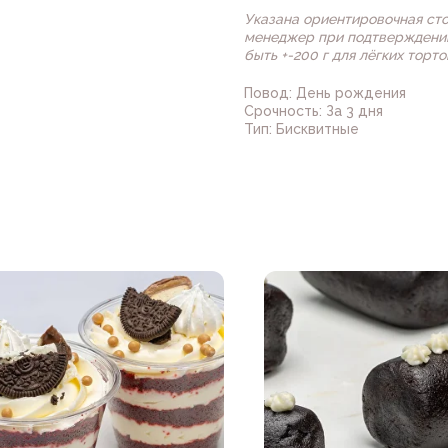
Указана ориентировочная ст
менеджер при подтверждении
быть +-200 г для лёгких торт
Повод: День рождения
Срочность: За 3 дня
Тип: Бисквитные