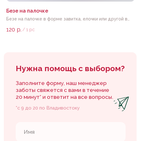
Безе на палочке
З
Безе на палочке в форме завитка, елочки или другой в
На
тематике вашего праздника
120
р.
10
Даю
согласие
на обработку персональных
/
1 pc
данных в соответствии с
политикой
Отправить
Каталог
Покупателям
Каталог тортов
Доставка и оплата
Начинки
Контакты
Кэнди бар
Конструктор тортов
Флагманская
Контакты