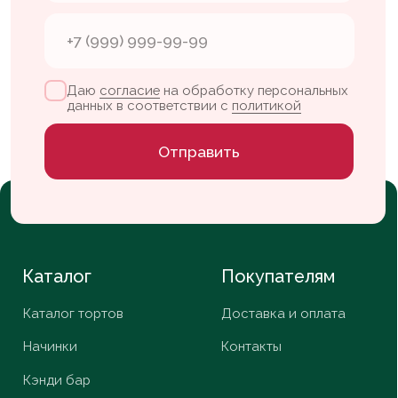
кофейня
+7 904 629-60-07
Партизанский
проспект, 37
vlada.leletka@gmail.com
пн-сб — с 09:00 до 20:00
вс — с 10:00 до 20:00
ИП Шестакова В. К.
ИНН 253908836579
Whats App
Nelzyagram*
Telegram
VK
*Запрещенная
в России
организация
© ИП Шестакова В.К,
2026
Разработка сайта
Daria Efremova
Согласие
Политика конфиденциальности