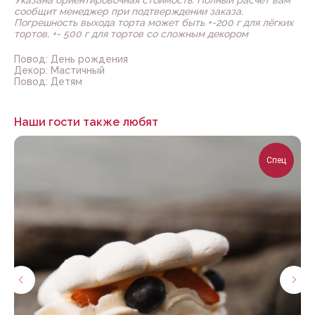
Указана ориентировочная стоимость. Полный расчёт вам
сообщит менеджер при подтверждении заказа.
Погрешность выхода торта может быть +-200 г для лёгких
тортов, +- 500 г для тортов со сложным декором
Повод: День рождения
Декор: Мастичный
Повод: Детям
Наши гости также любят
Спец
Нужна помощь с выбором?
Заполните форму, наш менеджер
заботы свяжется с вами в течение