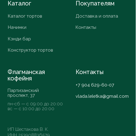
VK
*Запрещенная
в России
организация
© ИП Шестакова В.К,
2026
Разработка сайта
Daria Efremova
Согласие
Политика конфиденциальности