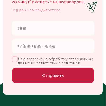
Кэнди бар
Конструктор тортов
Флагманская
Контакты
кофейня
+7 904 629-60-07
Партизанский
проспект, 37
vlada.leletka@gmail.com
пн-сб — с 09:00 до 20:00
вс — с 10:00 до 20:00
ИП Шестакова В. К.
ИНН 253908836579
Whats App
Nelzyagram*
Telegram