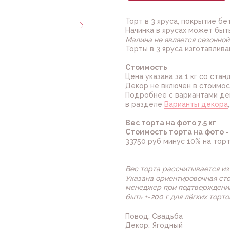
Торт в 3 яруса, покрытие б
Начинка в ярусах может быть
Малина не является сезонной 
Торты в 3 яруса изготавливаю
Стоимость
Цена указана за 1 кг со ста
Декор не включен в стоимос
Подробнее с вариантами де
в разделе
Варианты декора
Вес торта на фото 7.5 кг
Стоимость торта на фото - 
33750 руб минус 10% на торт
Вес торта рассчитывается из 
Указана ориентировочная ст
менеджер при подтверждении
быть +-200 г для лёгких торт
Повод: Свадьба
Декор: Ягодный