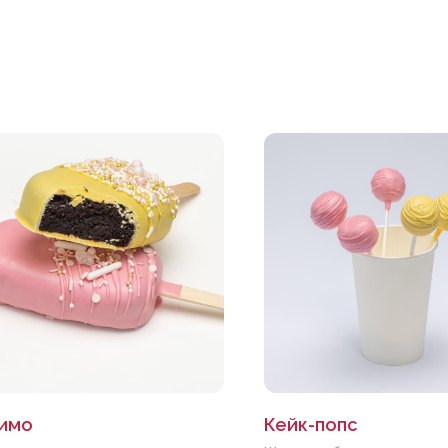
имо
Кейк-попс