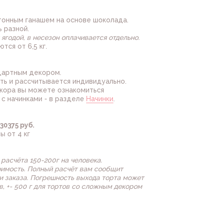
етонным ганашем на основе шоколада.
 разной.
ягодой, в несезон оплачивается отдельно.
тся от 6,5 кг.
ндартным декором.
ть и рассчитывается индивидуально.
кора вы можете ознакомиться
, с начинками - в разделе
Начинки
.
30375 руб.
ы от 4 кг
расчёта 150-200г на человека.
оимость. Полный расчёт вам сообщит
 заказа. Погрешность выхода торта может
ов, +- 500 г для тортов со сложным декором