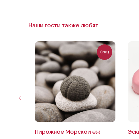
Наши гости также любят
Спец
Пирожное Морской ёж
Эск