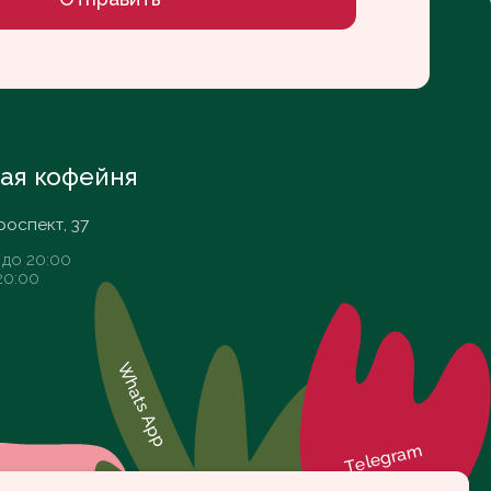
Whats App
Telegram
VK
Разработка сайта Daria Efremova