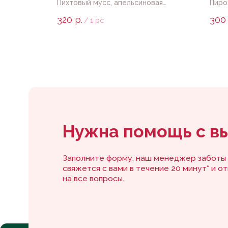
ктовом
Пихтовый мусс, апельсиновая
Пиро
начинка с кедровым орехом
любы
320
р.
300
/
1 pc
Нужна помощь с выб
Заполните форму, наш менеджер заботы
свяжется с вами в течение 20 минут* и ответит
на все вопросы.
*с
9 до 20 по Владивостоку
Каталог
Покупателям
Каталог тортов
Доставка и оплата