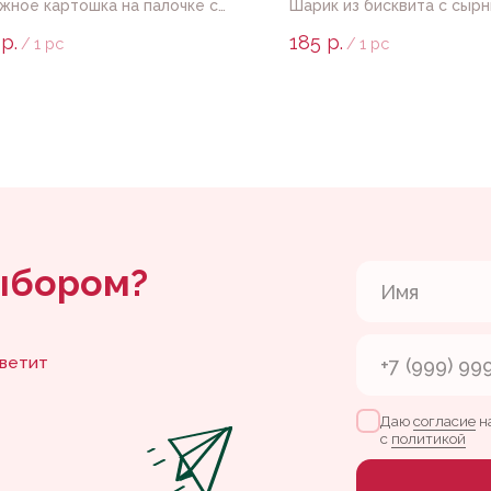
жное картошка на палочке с
Шарик из бисквита с сыр
м декором
кремом в глазури на пало
р.
185
р.
/
1 pc
/
1 pc
ором?
Даю
согласие
на обработку перс
с
политикой
Отпра
Контакты
Флагманская кофей
Партизанский проспект, 37
+7 904 629-60-07