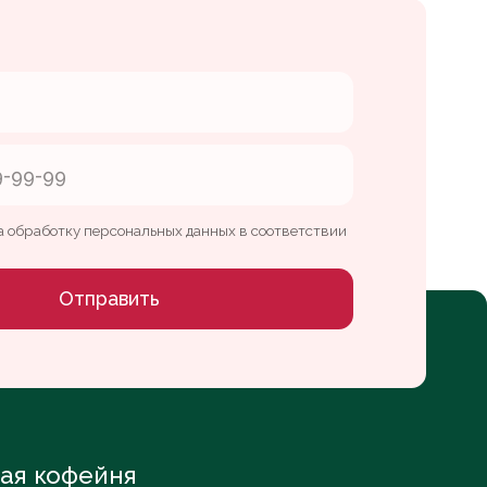
вить
ня
Whats App
Telegram