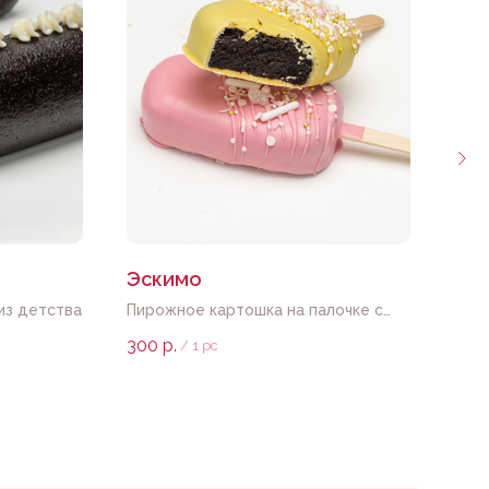
Эскимо
Без
из детства
Пирожное картошка на палочке с
Безе
любым декором
елоч
300
р.
120
/
1 pc
ваше
ональных данных в соответствии