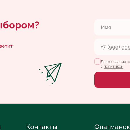
с
политикой
Отпра
Контакты
Флагманская кофей
Партизанский проспект, 37
+7 904 629-60-07
пн-сб — с 09:00 до 20:00
vlada.leletka@gmail.com
вс — с 10:00 до 20:00