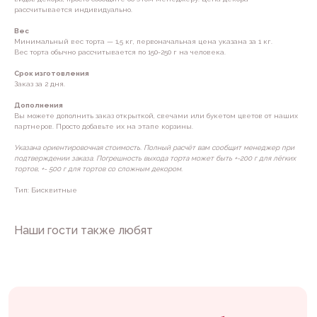
рассчитывается индивидуально.
Вес
Минимальный вес торта — 1,5 кг, первоначальная цена указана за 1 кг.
Вес торта обычно рассчитывается по 150-250 г на человека.
Срок изготовления
Заказ за 2 дня.
Дополнения
Вы можете дополнить заказ открыткой, свечами или букетом цветов от наших
партнеров. Просто добавьте их на этапе корзины.
Нужна помощь с выбором?
Указана ориентировочная стоимость. Полный расчёт вам сообщит менеджер при
подтверждении заказа. Погрешность выхода торта может быть +-200 г для лёгких
Заполните форму, наш менеджер
тортов, +- 500 г для тортов со сложным декором.
заботы свяжется с вами в течение
20 минут* и ответит на все вопросы.
Тип: Бисквитные
*с 9 до 20 по Владивостоку
Наши гости также любят