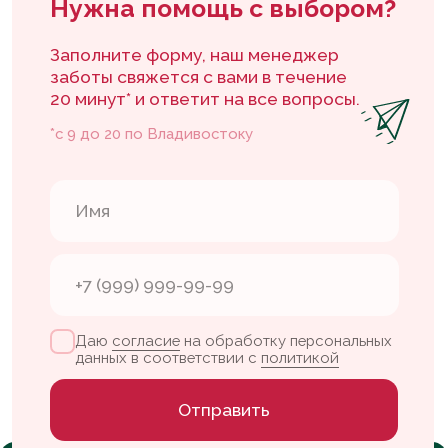
Даю
согласие
на обработку персональных
данных в соответствии с
политикой
Отправить
Каталог
Покупателям
Каталог тортов
Доставка и оплата
Начинки
Контакты
Кэнди бар
Конструктор тортов
Флагманская
Контакты
кофейня
+7 904 629-60-07
Партизанский
проспект, 37
vlada.leletka@gmail.com
пн-сб — с 09:00 до 20:00