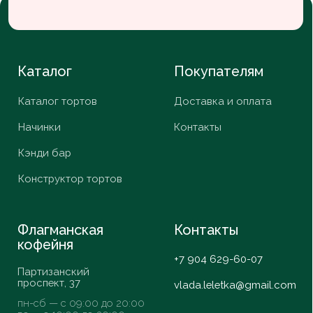
вс — с 10:00 до 20:00
ИП Шестакова В. К.
ИНН 253908836579
Whats App
Nelzyagram*
Telegram
VK
*Запрещенная
в России
организация
© ИП Шестакова В.К,
2026
Разработка сайта
Daria Efremova
Согласие
Политика конфиденциальности