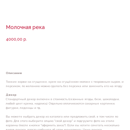
Молочная река
4000,00
р.
Добавить в корзину
Описание
Тонкие коржи на сгущенке, крем на сгущённом молоке с творожным сыром, и
персиком, по желанию можно сделать без персика или заменить его на ягоду
Декор
Стандартный декор включен в стоимость (сезонные ягоды, безе, шоколадки,
любой цвет крема, надпись). Отдельно оплачиваются сахарные картинки,
фигурки, леденцы и тд.
Вы можете выбрать декор из каталога или предложить свой, в том числе по
фото. Для этого выберите опцию "свой декор" и подгрузите фото на этапе
корзины (после кнопки "оформить заказ"). Если вы хотите сочетать несколько
видов декора, просто сообщите об этом менеджеру. Цена декора